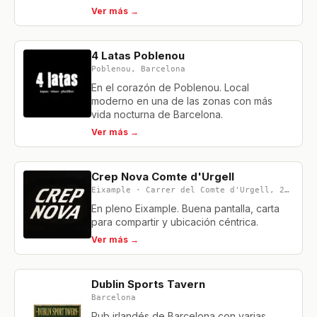
Ver más →
4 Latas Poblenou
Poblenou, Barcelona
En el corazón de Poblenou. Local
moderno en una de las zonas con más
vida nocturna de Barcelona.
Ver más →
Crep Nova Comte d'Urgell
Eixample · Carrer del Comte d'Urgell, 280
En pleno Eixample. Buena pantalla, carta
para compartir y ubicación céntrica.
Ver más →
Dublin Sports Tavern
Barcelona
Pub irlandés de Barcelona con varias