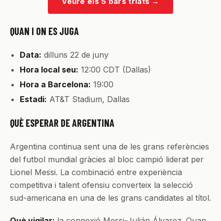
Veure els 5 bars triats
→
QUAN I ON ES JUGA
Data:
dilluns 22 de juny
Hora local seu:
12:00 CDT (Dallas)
Hora a Barcelona:
19:00
Estadi:
AT&T Stadium, Dallas
QUÈ ESPERAR DE ARGENTINA
Argentina continua sent una de les grans referències
del futbol mundial gràcies al bloc campió liderat per
Lionel Messi. La combinació entre experiència
competitiva i talent ofensiu converteix la selecció
sud-americana en una de les grans candidates al títol.
Què vigilar:
la connexió Messi-Julián Álvarez. Quan