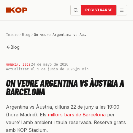
REGISTRARSE
Inicio
Blog
On veure Argentina vs Àustria a Barcelona
Blog
24 de mayo de 2026
MUNDIAL 2026
Actualitzat el 5 de junio de 2026
5
min
ON VEURE ARGENTINA VS ÀUSTRIA A
BARCELONA
Argentina vs Àustria, dilluns 22 de juny a les 19:00
(hora Madrid). Els
millors bars de Barcelona
per
veure'l amb ambient i taula reservada. Reserva gratis
amb KOP Stadium.