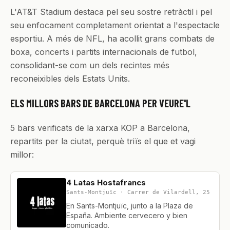
L'AT&T Stadium destaca pel seu sostre retràctil i pel
seu enfocament completament orientat a l'espectacle
esportiu. A més de NFL, ha acollit grans combats de
boxa, concerts i partits internacionals de futbol,
consolidant-se com un dels recintes més
reconeixibles dels Estats Units.
ELS MILLORS BARS DE BARCELONA PER VEURE'L
5 bars verificats de la xarxa KOP a Barcelona,
repartits per la ciutat, perquè triïs el que et vagi
millor:
4 Latas Hostafrancs
Sants-Montjuïc · Carrer de Vilardell, 25
En Sants-Montjuïc, junto a la Plaza de
España. Ambiente cervecero y bien
comunicado.