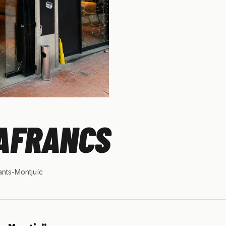
TAFRANCS
Sants-Montjuïc