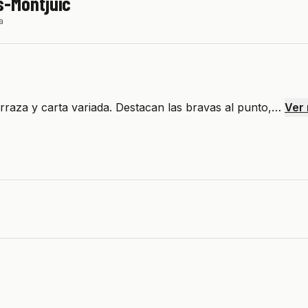
s-Montjuïc
a
erraza y carta variada. Destacan las bravas al punto,…
Ver