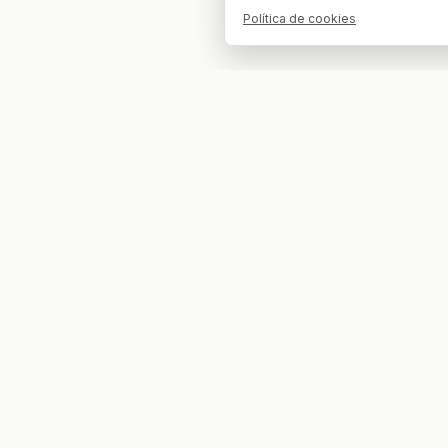
Política de cookies
Tu bar. Tu mesa. Tu partido.
EXPLORAR
COMPETIC
Partidos
LaLiga EA
Bares
Champio