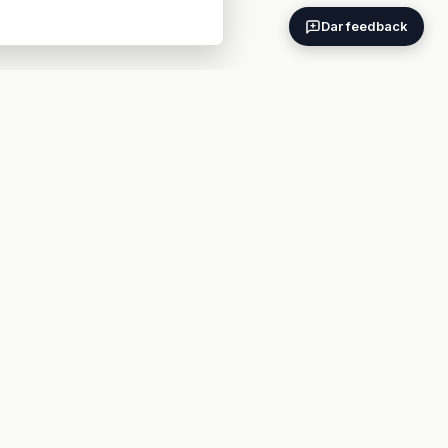
Dar feedback
ES
EN
BARES POR CIUDAD
Madrid
Barcelona