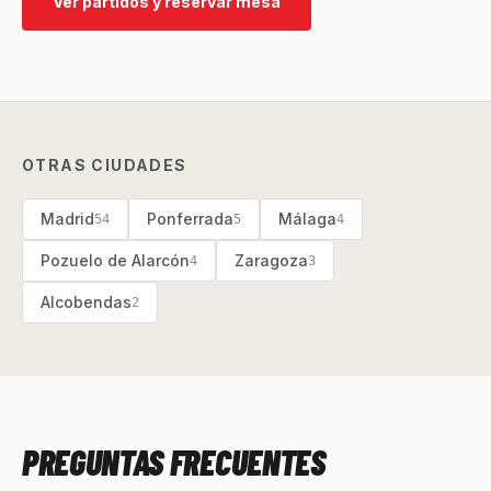
Ver partidos y reservar mesa
OTRAS CIUDADES
Madrid
Ponferrada
Málaga
54
5
4
Pozuelo de Alarcón
Zaragoza
4
3
Alcobendas
2
PREGUNTAS FRECUENTES