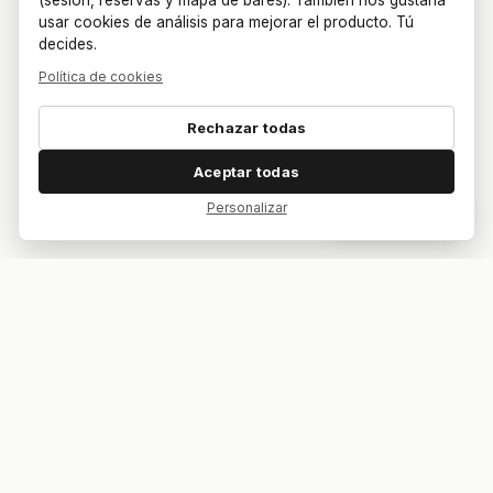
(sesión, reservas y mapa de bares). También nos gustaría
usar cookies de análisis para mejorar el producto. Tú
decides.
Política de cookies
Rechazar todas
Aceptar todas
Personalizar
Dar feedback
Tu bar. Tu mesa. Tu partido.