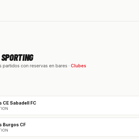
 SPORTING
 partidos con reservas en bares ·
Clubes
s
CE Sabadell FC
TION
s
Burgos CF
TION