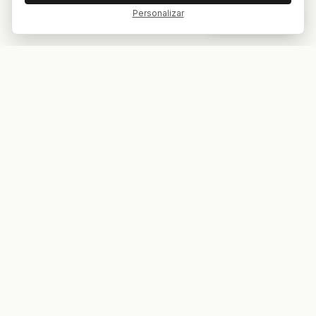
Personalizar
Dar feedback
Tu bar. Tu mesa. Tu partido.
ES
EN
EXPLORAR
COMPETICIONES