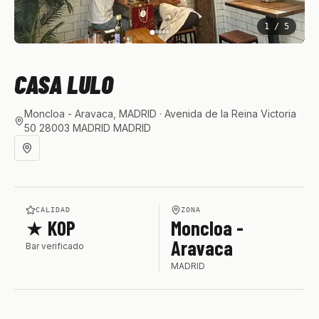
1
/
5
CASA LULO
Moncloa - Aravaca, MADRID
· Avenida de la Reina Victoria
50 28003 MADRID MADRID
CALIDAD
ZONA
★ KOP
Moncloa -
Aravaca
Bar verificado
MADRID