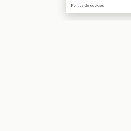
Política de cookies
Tu bar. Tu mesa. Tu partido.
EXPLORAR
COMPETIC
Partidos
LaLiga EA
Bares
Champio