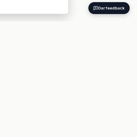
Dar feedback
ES
EN
BARES POR CIUDAD
Madrid
Barcelona