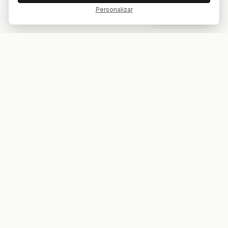
Personalizar
Dar feedback
Tu bar. Tu mesa. Tu partido.
ES
EN
EXPLORAR
COMPETICIONES