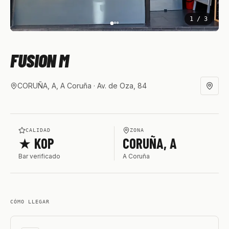
1
/
3
FUSION M
CORUÑA, A, A Coruña
· Av. de Oza, 84
CALIDAD
ZONA
★ KOP
CORUÑA, A
Bar verificado
A Coruña
CÓMO LLEGAR