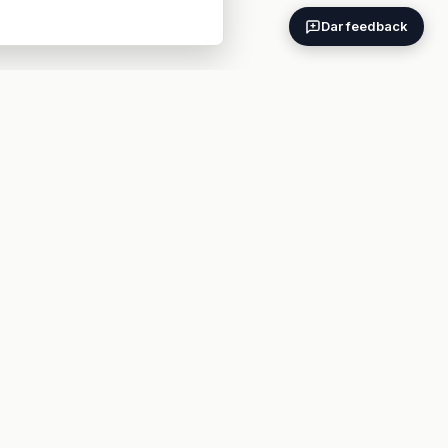
Dar feedback
ES
EN
BARES POR CIUDAD
Madrid
Barcelona