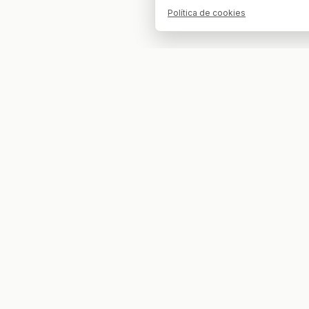
Política de cookies
Tu bar. Tu mesa. Tu partido.
EXPLORAR
COMPETIC
Partidos
LaLiga EA
Bares
Champio