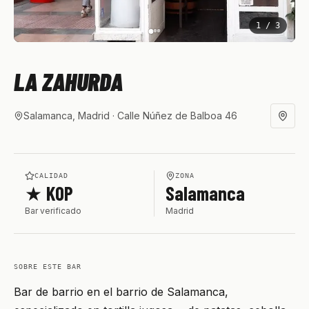
1
/
3
LA ZAHURDA
Salamanca, Madrid
· Calle Núñez de Balboa 46
CALIDAD
ZONA
★ KOP
Salamanca
Bar verificado
Madrid
SOBRE ESTE BAR
Bar de barrio en el barrio de Salamanca,