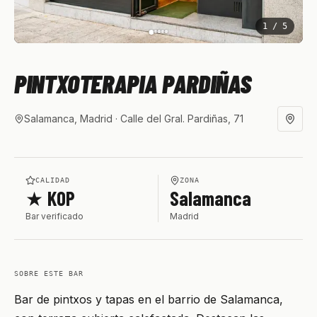
1
/
5
PINTXOTERAPIA PARDIÑAS
Salamanca, Madrid
· Calle del Gral. Pardiñas, 71
CALIDAD
ZONA
★ KOP
Salamanca
Bar verificado
Madrid
SOBRE ESTE BAR
Bar de pintxos y tapas en el barrio de Salamanca,