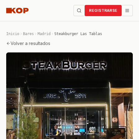
REGISTRARSE
Inicio
Bares
Madrid
Steakburger Las Tablas
Volver a resultados