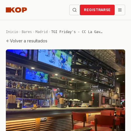
REGISTRARSE
Inicio
Bares
Madrid
TGI Friday's - CC La Gavia
Volver a resultados