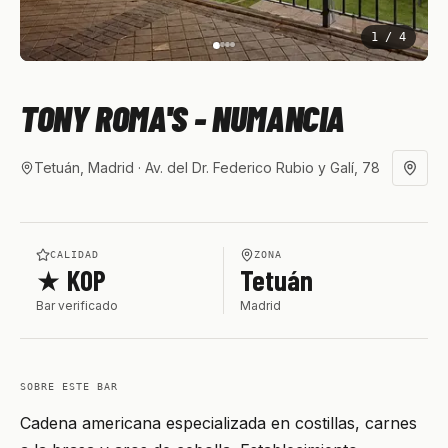
1
/
4
TONY ROMA'S - NUMANCIA
Tetuán, Madrid
· Av. del Dr. Federico Rubio y Galí, 78
CALIDAD
ZONA
★ KOP
Tetuán
Bar verificado
Madrid
SOBRE ESTE BAR
Cadena americana especializada en costillas, carnes