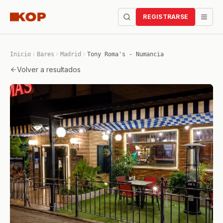
REGISTRARSE
Inicio
Bares
Madrid
Tony Roma's - Numancia
Volver a resultados