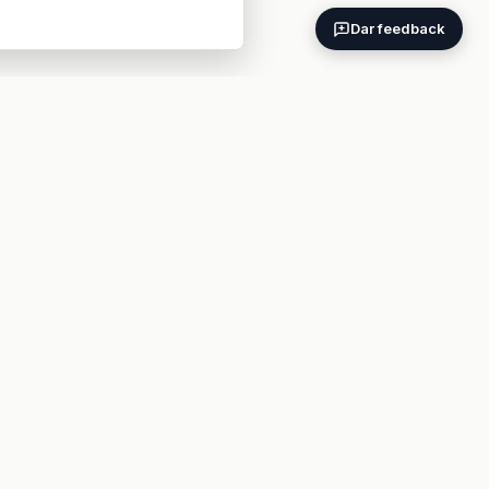
Dar feedback
ES
EN
BARES POR CIUDAD
Madrid
Barcelona