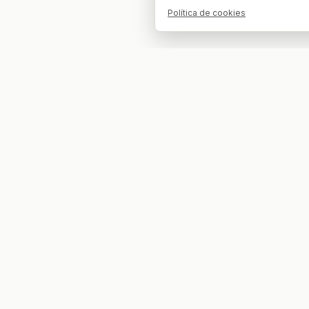
Política de cookies
Tu bar. Tu mesa. Tu partido.
EXPLORAR
COMPETIC
Partidos
LaLiga EA
Bares
Champio