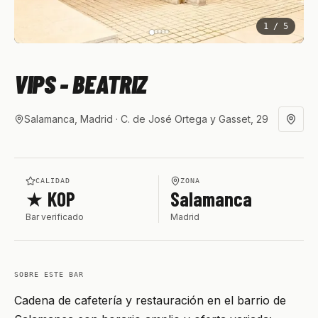
1
/
5
VIPS - BEATRIZ
Salamanca, Madrid
· C. de José Ortega y Gasset, 29
CALIDAD
ZONA
★ KOP
Salamanca
Bar verificado
Madrid
SOBRE ESTE BAR
Cadena de cafetería y restauración en el barrio de