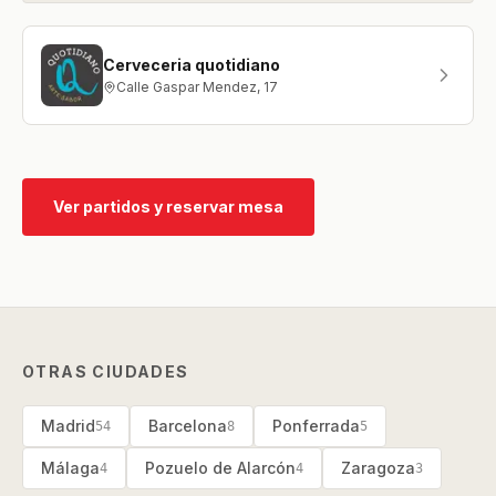
Cerveceria quotidiano
Calle Gaspar Mendez, 17
Ver partidos y reservar mesa
OTRAS CIUDADES
Madrid
Barcelona
Ponferrada
54
8
5
Málaga
Pozuelo de Alarcón
Zaragoza
4
4
3