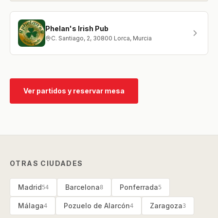
Phelan's Irish Pub
C. Santiago, 2, 30800 Lorca, Murcia
Ver partidos y reservar mesa
OTRAS CIUDADES
Madrid
Barcelona
Ponferrada
54
8
5
Málaga
Pozuelo de Alarcón
Zaragoza
4
4
3