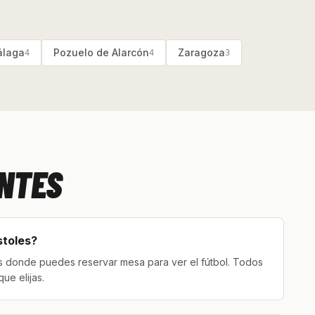
laga
Pozuelo de Alarcón
Zaragoza
4
4
3
NTES
stoles?
s donde puedes reservar mesa para ver el fútbol. Todos
ue elijas.