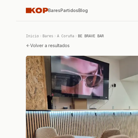
Bares
Partidos
Blog
Inicio
Bares
A Coruña
BE BRAVE BAR
Volver a resultados