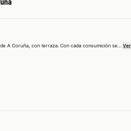
ruña
o de A Coruña, con terraza. Con cada consumición se…
Ver