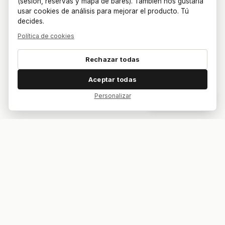
(sesión, reservas y mapa de bares). También nos gustaría
usar cookies de análisis para mejorar el producto. Tú
decides.
Política de cookies
Rechazar todas
Aceptar todas
Personalizar
Dar feedback
Tu bar. Tu mesa. Tu partido.