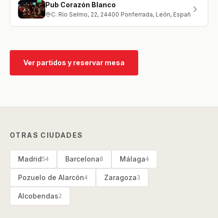
Pub Corazón Blanco
C. Río Selmo, 22, 24400 Ponferrada, León, España
Ver partidos y reservar mesa
OTRAS CIUDADES
Madrid
Barcelona
Málaga
54
8
4
Pozuelo de Alarcón
Zaragoza
4
3
Alcobendas
2