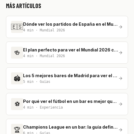
MÁS ARTÍCULOS
Dónde ver los partidos de España en el Mundial 2026
🇪🇸
4
min ·
Mundial 2026
El plan perfecto para ver el Mundial 2026 con amigos
🍻
4
min ·
Mundial 2026
Los 5 mejores bares de Madrid para ver el fútbol
🏟️
5
min ·
Guías
Por qué ver el fútbol en un bar es mejor que en casa
⚽
4
min ·
Experiencia
Champions League en un bar: la guía definitiva para no perderte nada
🏆
6
min ·
Guías