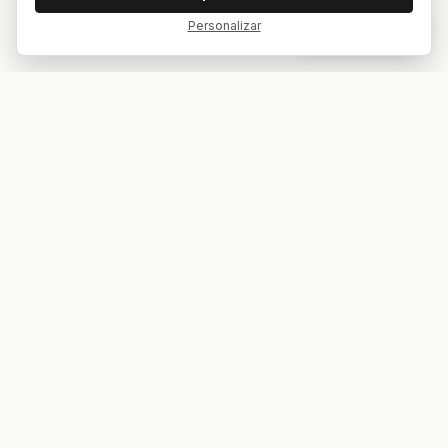
Personalizar
Dar feedback
Tu bar. Tu mesa. Tu partido.
ES
EN
EXPLORAR
COMPETICIONES