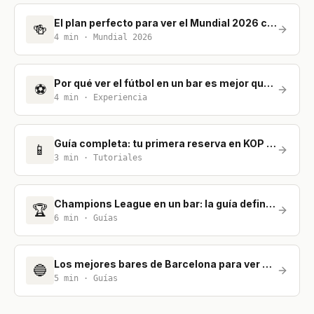
El plan perfecto para ver el Mundial 2026 con amigos
🍻
4
min ·
Mundial 2026
Por qué ver el fútbol en un bar es mejor que en casa
⚽
4
min ·
Experiencia
Guía completa: tu primera reserva en KOP Stadium
📱
3
min ·
Tutoriales
Champions League en un bar: la guía definitiva para no perderte nada
🏆
6
min ·
Guías
Los mejores bares de Barcelona para ver el fútbol
🔵
5
min ·
Guías