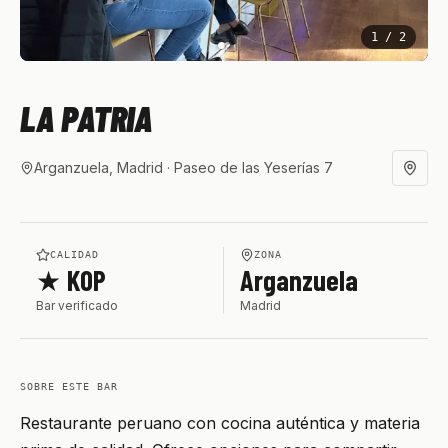
1
/
2
LA PATRIA
Arganzuela, Madrid
· Paseo de las Yeserías 7
CALIDAD
ZONA
★ KOP
Arganzuela
Bar verificado
Madrid
SOBRE ESTE BAR
Restaurante peruano con cocina auténtica y materia