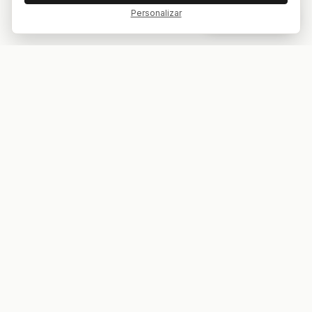
Personalizar
Dar feedback
Tu bar. Tu mesa. Tu partido.
ES
EN
EXPLORAR
COMPETICIONES