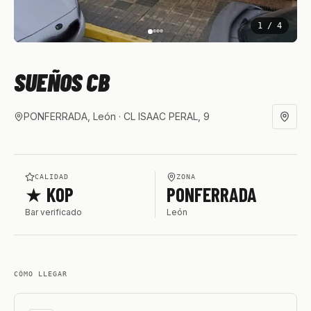
1
/
4
SUEÑOS CB
PONFERRADA, León
· CL ISAAC PERAL, 9
CALIDAD
ZONA
★ KOP
PONFERRADA
Bar verificado
León
CÓMO LLEGAR