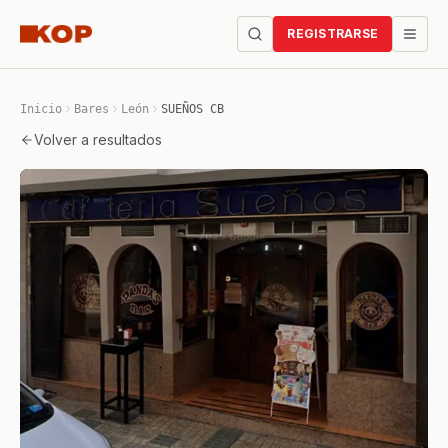
REGISTRARSE
Inicio
Bares
León
SUEÑOS CB
Volver a resultados