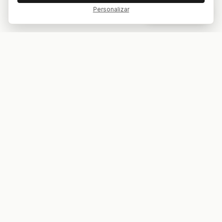
Personalizar
Dar feedback
Tu bar. Tu mesa. Tu partido.
ES
EN
EXPLORAR
COMPETICIONES