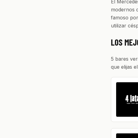
El Mercedes
modernos d
famoso por 
utilizar cés
LOS MEJ
5 bares ver
que elijas e