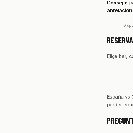
Consejo:
pa
antelación
Grupo
RESERVA
Elige bar, 
España vs C
perder en m
PREGUNT