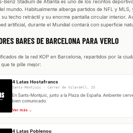
-Benz Stadium de Atlanta es uno de los recintos deportiv
el mundo. Habitualmente alberga partidos de NFL y MLS, 
su techo retráctil y su enorme pantalla circular interior. 
ped artificial, durante el Mundial contará con superficie natu
ORES BARES DE BARCELONA PARA VERLO
ificados de la red KOP en Barcelona, repartidos por la ciud
l que te pille mejor:
4 Latas Hostafrancs
Sants-Montjuïc · Carrer de Vilardell, 25
En Sants-Montjuïc, junto a la Plaza de España. Ambiente cerv
bien comunicado.
Ver más →
4 Latas Poblenou