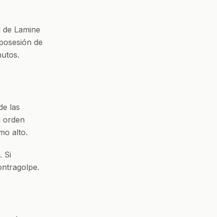
d de Lamine
posesión de
nutos.
de las
u orden
mo alto.
. Si
ontragolpe.