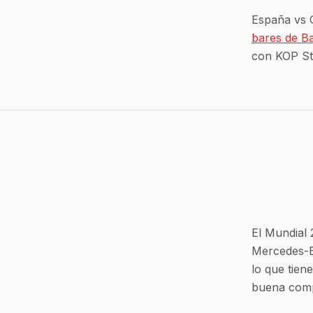
España vs C
bares de B
con KOP St
El Mundial
Mercedes-B
lo que tien
buena comp