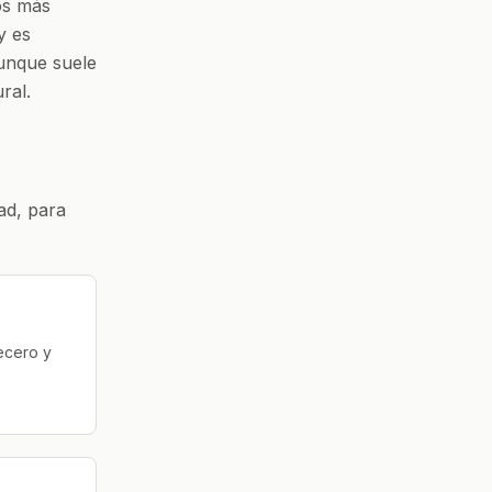
os más
y es
Aunque suele
ral.
ad, para
ecero y