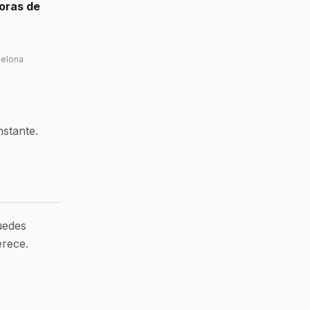
oras de
celona
nstante.
uedes
erece.