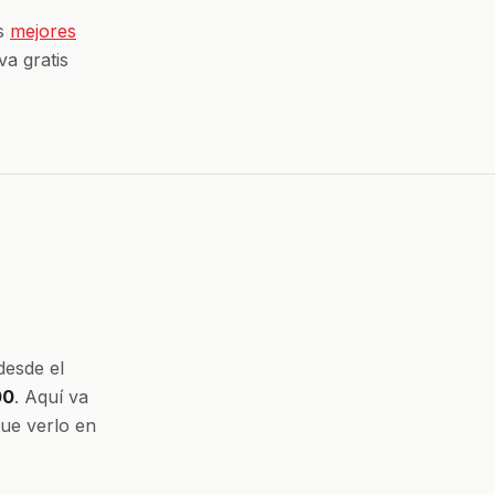
os
mejores
a gratis
esde el
00
. Aquí va
que verlo en