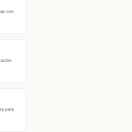
nas con
cación
ra para