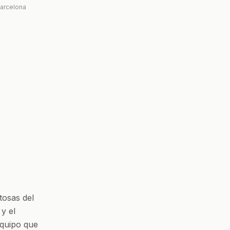
Barcelona
tosas del
 y el
equipo que