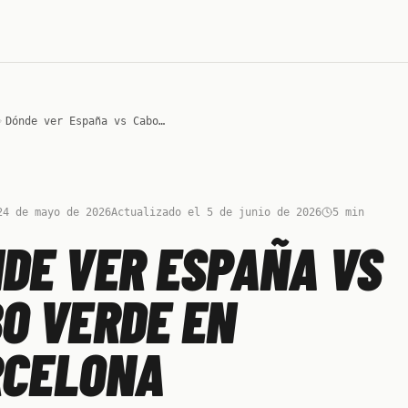
Dónde ver España vs Cabo Verde en Barcelona
24 de mayo de 2026
Actualizado el 5 de junio de 2026
5
min
DE VER ESPAÑA VS
O VERDE EN
RCELONA