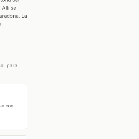
 Allí se
Maradona. La
s
ad, para
bar con