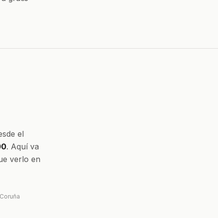
sde el
00
. Aquí va
ue verlo en
 Coruña