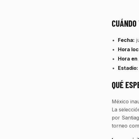
CUÁNDO 
Fecha:
j
Hora loc
Hora en
Estadio:
QUÉ ESP
México inau
La selecció
por Santiag
torneo como