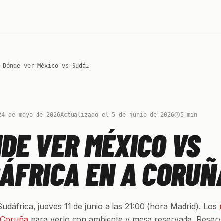
Dónde ver México vs Sudáfrica en A Coruña
24 de mayo de 2026
Actualizado el 5 de junio de 2026
5
min
DE VER MÉXICO VS
ÁFRICA EN A CORUÑ
udáfrica, jueves 11 de junio a las 21:00 (hora Madrid). Los
 Coruña
para verlo con ambiente y mesa reservada. Reserv