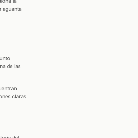
iona la
ca aguanta
junto
na de las
cuentran
ones claras
toria del