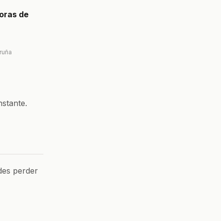
oras de
ruña
nstante.
des perder