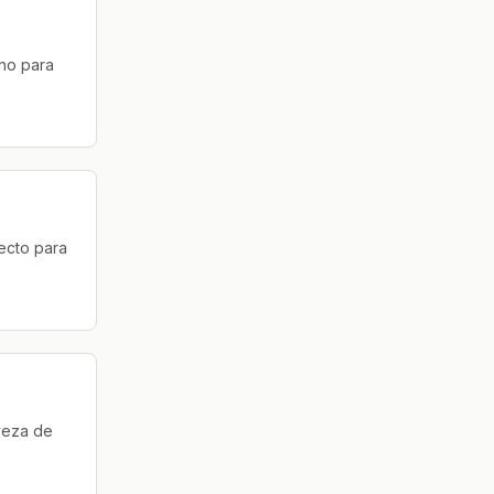
eno para
fecto para
veza de