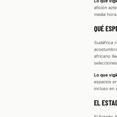
Lo que vigi
afición azt
media hora 
QUÉ ESP
Sudáfrica r
acostumbrad
africano ll
seleccione
Lo que vigi
espacios en
incluso en 
EL ESTA
El Estadio 