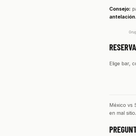
Consejo:
pa
antelación
Gru
RESERVA
Elige bar, 
México vs S
en mal siti
PREGUNT