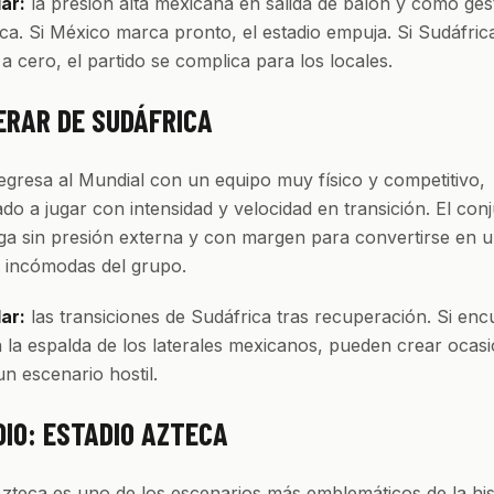
lar:
la presión alta mexicana en salida de balón y cómo gest
eca. Si México marca pronto, el estadio empuja. Si Sudáfri
a cero, el partido se complica para los locales.
ERAR DE SUDÁFRICA
egresa al Mundial con un equipo muy físico y competitivo,
o a jugar con intensidad y velocidad en transición. El con
ega sin presión externa y con margen para convertirse en u
s incómodas del grupo.
lar:
las transiciones de Sudáfrica tras recuperación. Si en
 la espalda de los laterales mexicanos, pueden crear ocasi
un escenario hostil.
DIO: ESTADIO AZTECA
Azteca es uno de los escenarios más emblemáticos de la his