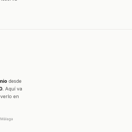
nio
desde
0
. Aquí va
 verlo en
e Málaga