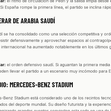
lar:
el ritmo de circulación de Pedri y la salida limpia desde 
Si España rompe la primera línea, el partido se inclina rápi
ERAR DE ARABIA SAUDÍ
dí se ha consolidado como una selección competitiva y or
sistir defensivamente y aprovechar espacios al contragolp
 internacional ha aumentado notablemente en los últimos 
lar:
el orden defensivo saudí. Si aguantan la primera media
eden llevar el partido a un escenario muy incómodo para 
DIO: MERCEDES-BENZ STADIUM
-Benz Stadium está considerado uno de los recintos tecno
os del deporte mundial. Su diseño futurista y la experienc
anizando grandes eventos convierten esta sede en una de 