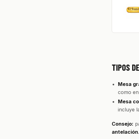
TIPOS D
Mesa gra
como en 
Mesa con
incluye 
Consejo:
pa
antelación