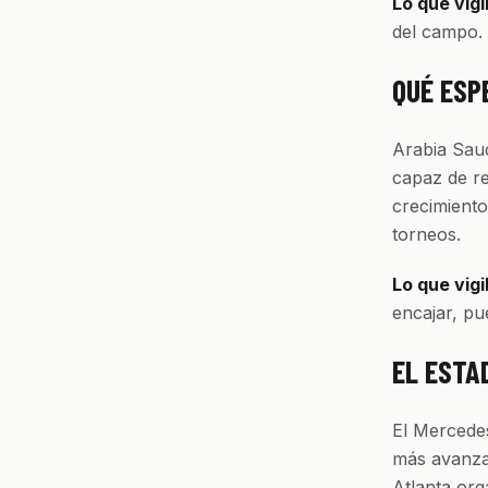
Lo que vigi
del campo. 
QUÉ ESP
Arabia Sau
capaz de re
crecimiento
torneos.
Lo que vigi
encajar, pu
EL ESTA
El Mercedes
más avanzad
Atlanta org