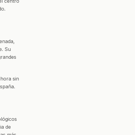
el centro
do.
denada,
e. Su
grandes
 hora sin
España.
lógicos
ia de
las más