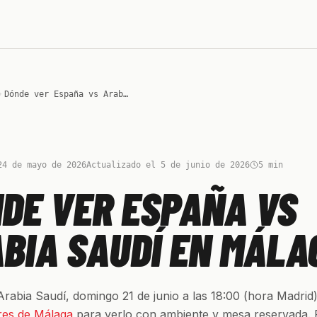
Dónde ver España vs Arabia Saudí en Málaga
24 de mayo de 2026
Actualizado el 5 de junio de 2026
5
min
DE VER ESPAÑA VS
BIA SAUDÍ EN MÁLA
rabia Saudí, domingo 21 de junio a las 18:00 (hora Madrid)
res de Málaga
para verlo con ambiente y mesa reservada.