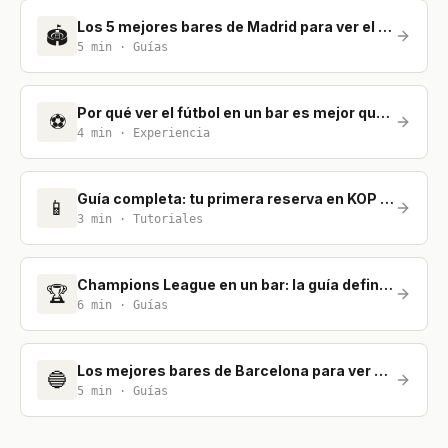
Los 5 mejores bares de Madrid para ver el fútbol
🏟️
5
min ·
Guías
Por qué ver el fútbol en un bar es mejor que en casa
⚽
4
min ·
Experiencia
Guía completa: tu primera reserva en KOP Stadium
📱
3
min ·
Tutoriales
Champions League en un bar: la guía definitiva para no perderte nada
🏆
6
min ·
Guías
Los mejores bares de Barcelona para ver el fútbol
🔵
5
min ·
Guías