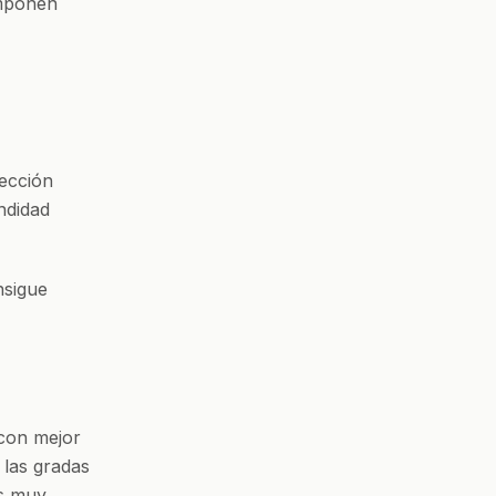
imponen
lección
ndidad
nsigue
 con mejor
 las gradas
os muy