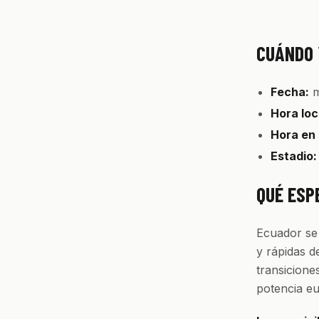
CUÁNDO 
Fecha:
m
Hora loc
Hora en
Estadio:
QUÉ ESP
Ecuador se
y rápidas d
transicione
potencia e