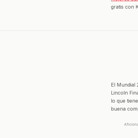
gratis con 
El Mundial
Lincoln Fina
lo que tien
buena comp
Aficion