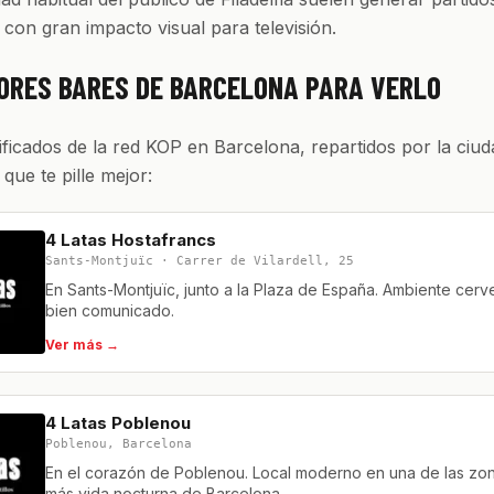
y con gran impacto visual para televisión.
ORES BARES DE BARCELONA PARA VERLO
ificados de la red KOP en Barcelona, repartidos por la ciud
l que te pille mejor:
4 Latas Hostafrancs
Sants-Montjuïc · Carrer de Vilardell, 25
En Sants-Montjuïc, junto a la Plaza de España. Ambiente cerv
bien comunicado.
Ver más →
4 Latas Poblenou
Poblenou, Barcelona
En el corazón de Poblenou. Local moderno en una de las zo
más vida nocturna de Barcelona.