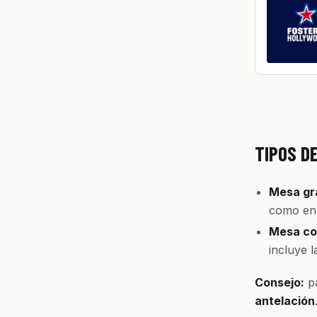
TIPOS D
Mesa gra
como en 
Mesa con
incluye 
Consejo:
pa
antelación