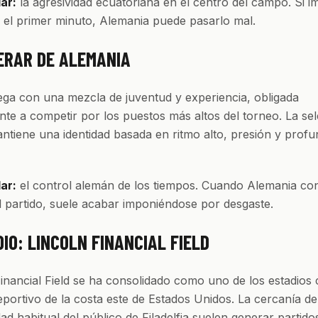
lar:
la agresividad ecuatoriana en el centro del campo. Si 
 el primer minuto, Alemania puede pasarlo mal.
ERAR DE ALEMANIA
ega con una mezcla de juventud y experiencia, obligada
nte a competir por los puestos más altos del torneo. La se
tiene una identidad basada en ritmo alto, presión y profu
lar:
el control alemán de los tiempos. Cuando Alemania co
el partido, suele acabar imponiéndose por desgaste.
IO: LINCOLN FINANCIAL FIELD
Financial Field se ha consolidado como uno de los estadios
portivo de la costa este de Estados Unidos. La cercanía de
idad habitual del público de Filadelfia suelen generar partid