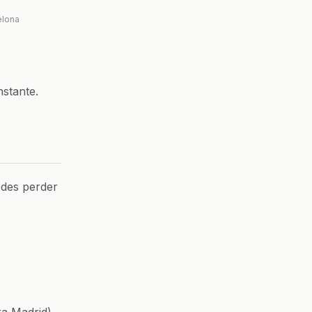
elona
nstante.
edes perder