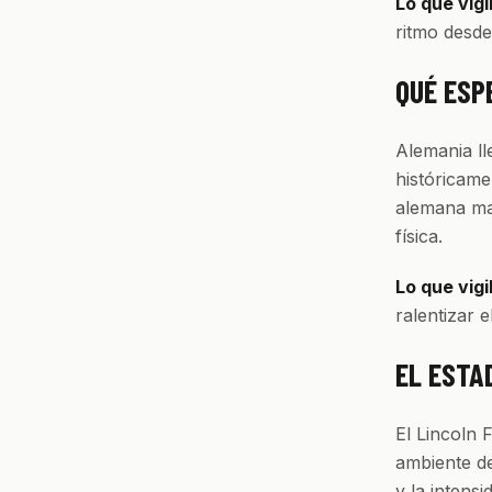
Lo que vigi
ritmo desde
QUÉ ESP
Alemania ll
históricame
alemana man
física.
Lo que vigi
ralentizar 
EL ESTAD
El Lincoln 
ambiente de
y la intens