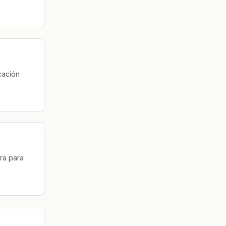
cación
ra para