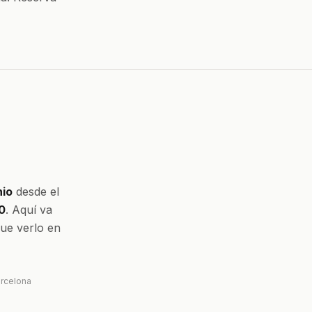
nio
desde el
0
. Aquí va
que verlo en
arcelona