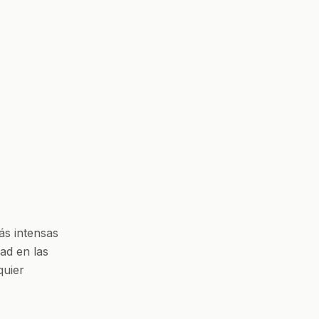
ás intensas
dad en las
quier