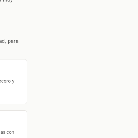
ad, para
ecero y
nas con