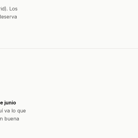
id). Los
Reserva
e junio
uí va lo que
 en buena