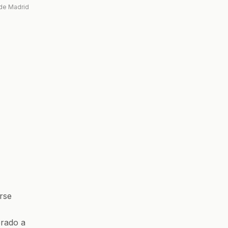
 de Madrid
rse
brado a