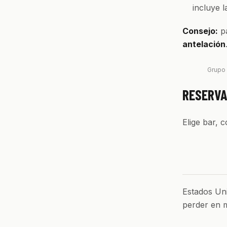
incluye 
Consejo:
pa
antelación
Grupo 
RESERVA
Elige bar, 
Estados Uni
perder en m