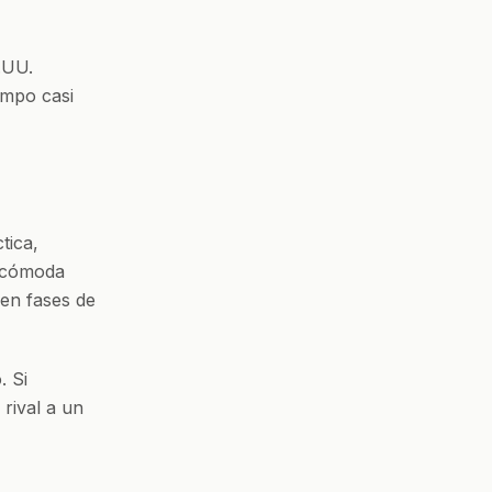
E.UU.
ampo casi
tica,
incómoda
 en fases de
. Si
rival a un