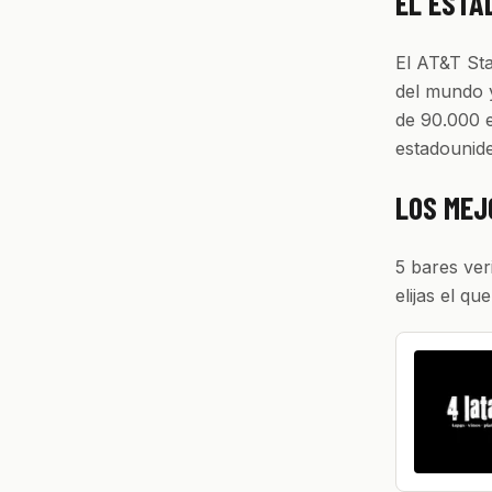
EL ESTA
El AT&T Sta
del mundo 
de 90.000 e
estadounide
LOS MEJ
5 bares ver
elijas el que