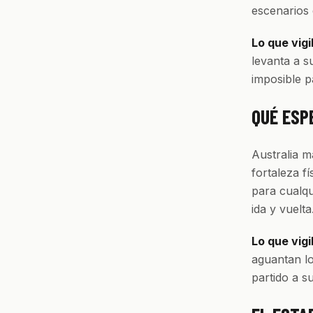
escenarios d
Lo que vigi
levanta a s
imposible pa
QUÉ ESP
Australia m
fortaleza f
para cualqu
ida y vuelta
Lo que vigi
aguantan lo
partido a su