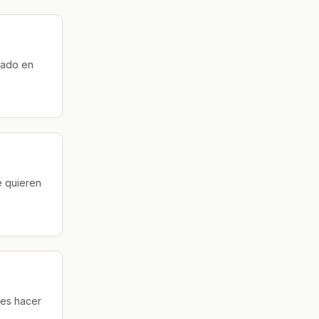
zado en
e quieren
res hacer