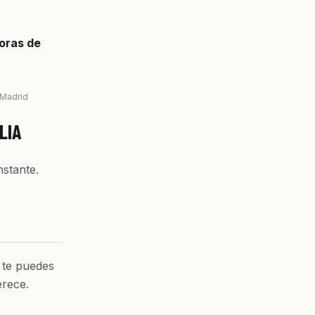
oras de
 Madrid
LIA
nstante.
 te puedes
erece.