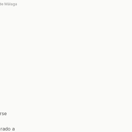
 de Málaga
rse
brado a