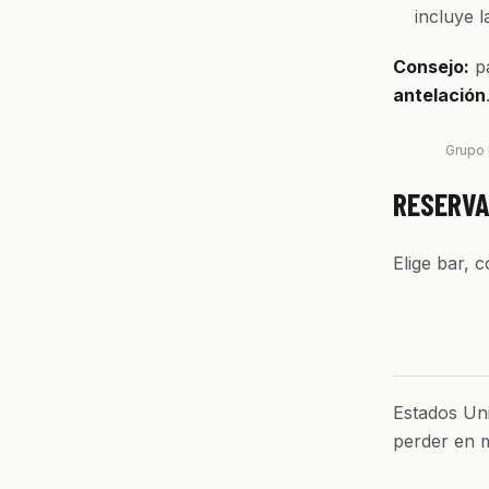
incluye 
Consejo:
pa
antelación
Grupo 
RESERVA
Elige bar, 
Estados Uni
perder en m