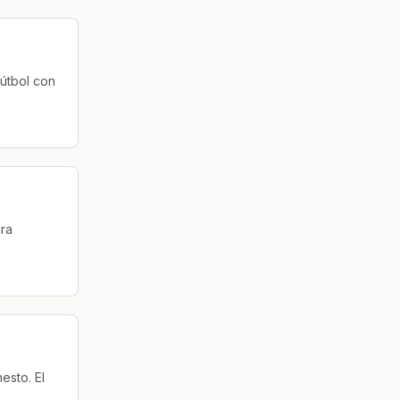
fútbol con
ara
esto. El