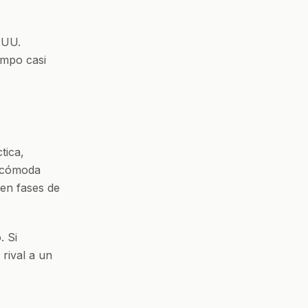
E.UU.
ampo casi
tica,
incómoda
 en fases de
. Si
rival a un