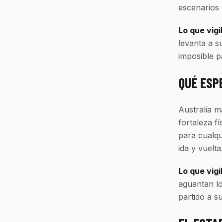
escenarios d
Lo que vigi
levanta a s
imposible pa
QUÉ ESP
Australia m
fortaleza f
para cualqu
ida y vuelta
Lo que vigi
aguantan lo
partido a su