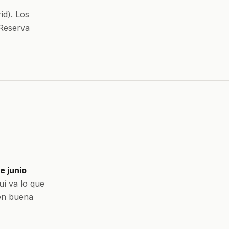
id). Los
 Reserva
e junio
uí va lo que
 en buena