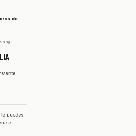
oras de
 Málaga
LIA
nstante.
 te puedes
erece.