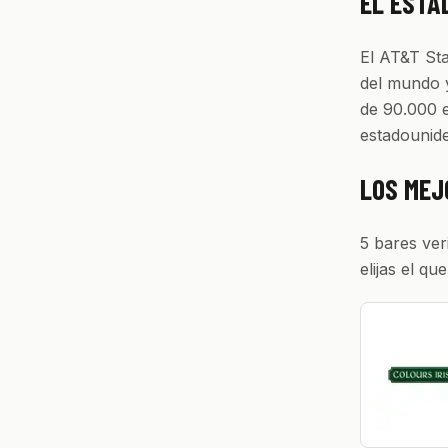
EL ESTA
El AT&T Sta
del mundo 
de 90.000 e
estadounide
LOS MEJ
5 bares ver
elijas el que