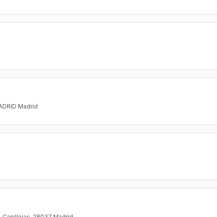
MADRID Madrid
s-Canillejas, 28037 Madrid