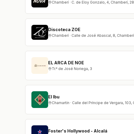
Chamberí · C. de Eloy Gonzalo, 4, Chamberí, 2
Discoteca ZOE
Chamberí · Calle de José Abascal, 8, Chamber
EL ARCA DE NOE
Tr.ª de José Noriega, 3
El Ibu
Chamartín · Calle del Príncipe de Vergara, 103
Foster's Hollywood - Alcalá