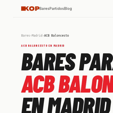
Bares
Partidos
Blog
Bares
›
Madrid
›
ACB Baloncesto
ACB BALONCESTO EN MADRID
BARES PAR
ACB BALO
EN MADRID