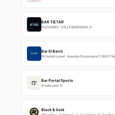
BAR TIETAR
LEGANES · CALLE BARDENAS, 6
Bar El Barril
Ciudad Lineal · Avenida Donostiarra 5 28027 
Bar Portal Sports
🍺
calle larra 12
Black & Gold
San Blas-Canillejas · C. de Cronos, 10, San Bla